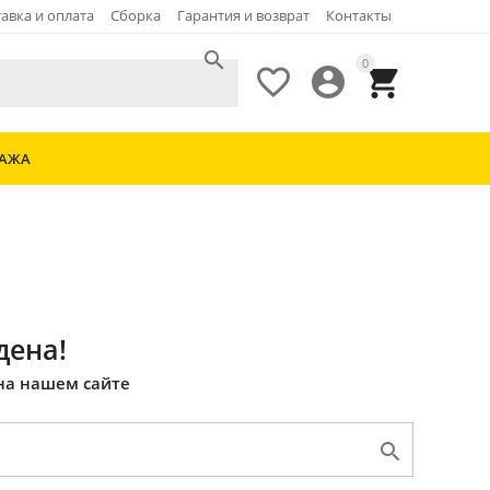
авка и оплата
Сборка
Гарантия и возврат
Контакты

0



ДАЖА
дена!
на нашем сайте
