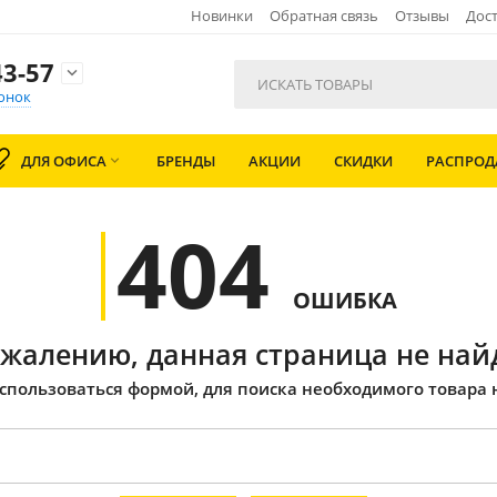
Новинки
Обратная связь
Отзывы
Дост
3-57

онок
ДЛЯ ОФИСА
БРЕНДЫ
АКЦИИ
СКИДКИ
РАСПРО

404
ОШИБКА
ожалению, данная страница не най
спользоваться формой, для поиска необходимого товара 