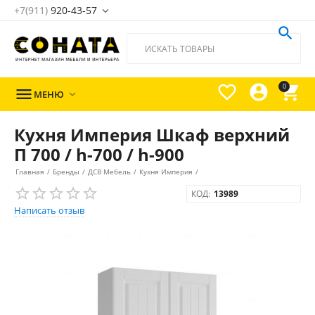
+7(911)
920-43-57





0

МЕНЮ

Кухня Империя Шкаф верхний
П 700 / h-700 / h-900
Главная
/
Бренды
/
ДСВ Мебель
/
Кухня Империя
/
КОД:
13989
Написать отзыв