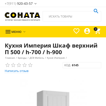
+7(911)
920-43-57





0

МЕНЮ

Кухня Империя Шкаф верхний
П 500 / h-700 / h-900
Главная
/
Бренды
/
ДСВ Мебель
/
Кухня Империя
/
КОД:
6145
Написать отзыв