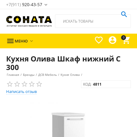
+7(911)
920-43-57





0

МЕНЮ

Кухня Олива Шкаф нижний С
300
Главная
/
Бренды
/
ДСВ Мебель
/
Кухня Олива
/
КОД:
4811
Написать отзыв