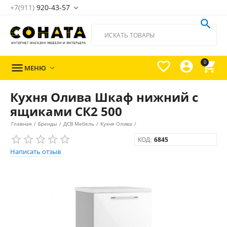
+7(911)
920-43-57





0

МЕНЮ

Кухня Олива Шкаф нижний с
ящиками СК2 500
Главная
/
Бренды
/
ДСВ Мебель
/
Кухня Олива
/
КОД:
6845
Написать отзыв