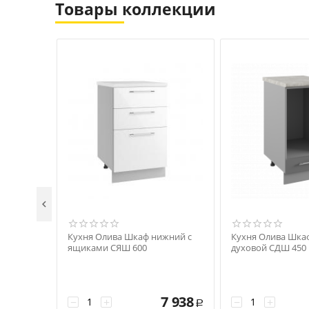
Товары коллекции

Кухня Олива Шкаф нижний с
Кухня Олива Шка
ящиками СЯШ 600
духовой СДШ 450
7 938
−
+
−
+
Р