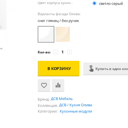
Цвет корпуса кухни :
светло-серый
Варианты фасада Олива:
снег глянец / без ручек
ия
−
+
Кол-во:
В КОРЗИНУ
Купить в один кл
ДСВ Мебель
Бренд:
ДСВ / Кухня Олива
Коллекция:
Категории:
Кухонные модули