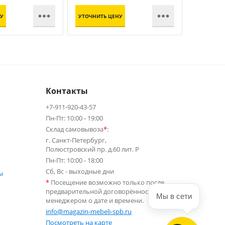


У
УТОЧНИТЬ ЦЕНУ
УТОЧНИТЬ
Контакты
+7-911-920-43-57
Пн-Пт: 10:00 - 19:00
Склад самовывоза
*
:
г. Санкт-Петербург,
Полюстровский пр. д.60 лит. Р
Пн-Пт: 10:00 - 18:00
Сб, Вс - выходные дни
ы
*
Посещение возможно только после
предварительной договорённости с
Мы в сети
менеджером о дате и времени.
info@magazin-mebeli-spb.ru
Посмотреть на карте