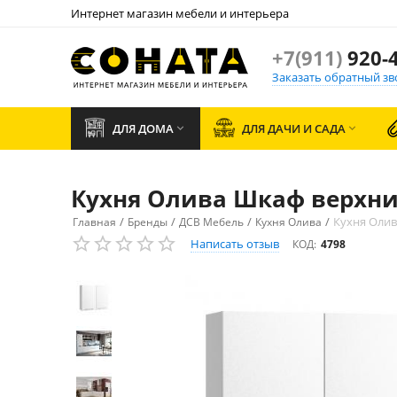
Интернет магазин мебели и интерьера
+7(911)
920-4
Заказать обратный зв
ДЛЯ ДОМА
ДЛЯ ДАЧИ И САДА


Кухня Олива Шкаф верхний 
/
/
/
/
Кухня Олива
Главная
Бренды
ДСВ Мебель
Кухня Олива
Написать отзыв
КОД:
4798