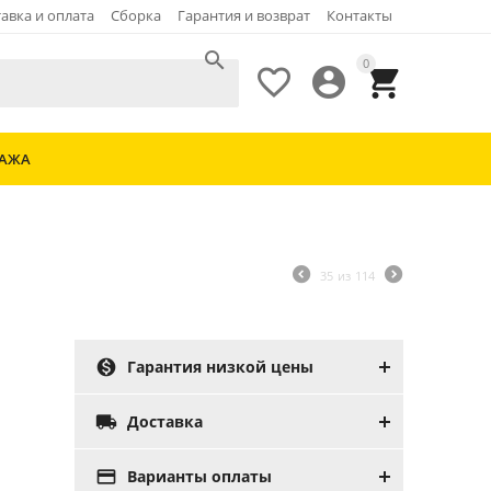
авка и оплата
Сборка
Гарантия и возврат
Контакты

0



ДАЖА
35
из
114

Гарантия низкой цены

Доставка

Варианты оплаты