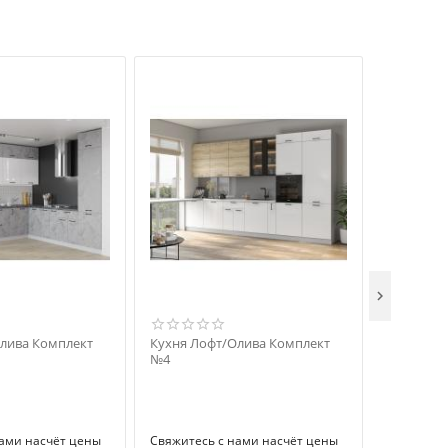

лива Комплект
Кухня Лофт/Олива Комплект
Кухня Ро
№4
№6
нами насчёт цены
Свяжитесь с нами насчёт цены
Свяжитесь