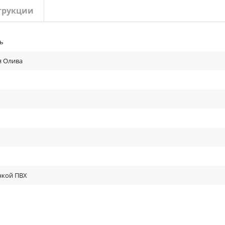
трукции
ь
я Олива
нкой ПВХ