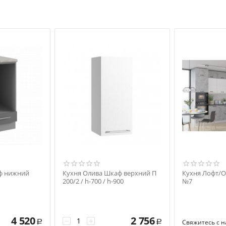
ф нижний
Кухня Олива Шкаф верхний П
Кухня Лофт/О
200/2 / h-700 / h-900
№7
4 520
2 756
−
+
Свяжитесь с 
Р
Р