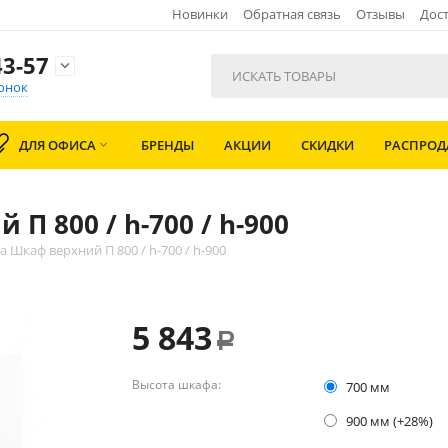
Новинки
Обратная связь
Отзывы
Дост
3-57

онок
ДЛЯ ОФИСА
БРЕНДЫ
АКЦИИ
СКИДКИ
РАСПРО

П 800 / h-700 / h-900
 Шкаф верхний П 800 / h-700 / h-900
5 843
Р
Высота шкафа:
700 мм
900 мм (+28%)