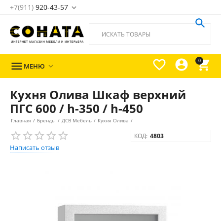
+7(911)
920-43-57





0

МЕНЮ

Кухня Олива Шкаф верхний
ПГС 600 / h-350 / h-450
Главная
/
Бренды
/
ДСВ Мебель
/
Кухня Олива
/
КОД:
4803
Написать отзыв