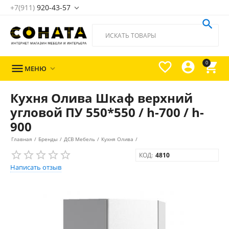
+7(911)
920-43-57





0

МЕНЮ

Кухня Олива Шкаф верхний
угловой ПУ 550*550 / h-700 / h-
900
Главная
/
Бренды
/
ДСВ Мебель
/
Кухня Олива
/
КОД:
4810
Написать отзыв