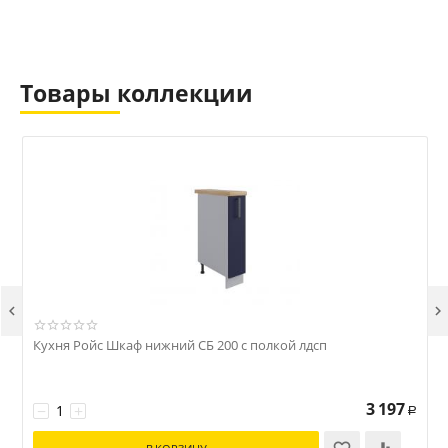
Товары коллекции


Кухня Ройс Шкаф нижний СБ 200 с полкой лдсп
К
3 197
−
+
Р