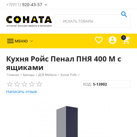
+7(911)
920-43-57





0

МЕНЮ

Кухня Ройс Пенал ПНЯ 400 М c
ящиками
Главная
/
Бренды
/
ДСВ Мебель
/
Кухня Ройс
/
КОД:
S-13902
Написать отзыв