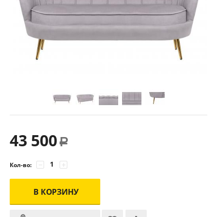
43 500
Р
−
+
Кол-во:
В КОРЗИНУ