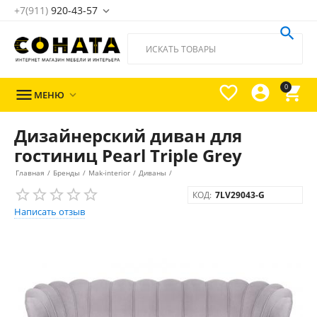
+7(911)
920-43-57





0

МЕНЮ

Дизайнерский диван для
гостиниц Pearl Triple Grey
Главная
/
Бренды
/
Mak-interior
/
Диваны
/
КОД:
7LV29043-G
Написать отзыв