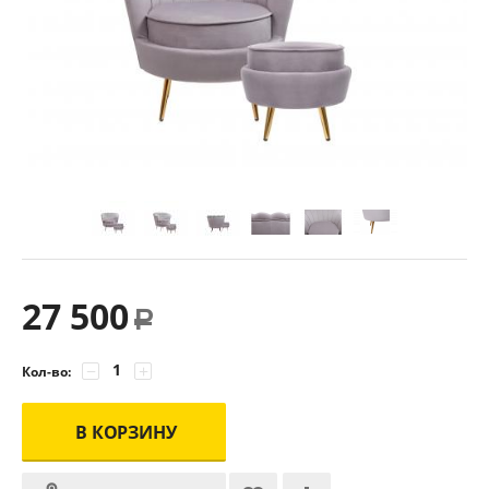
27 500
Р
−
+
Кол-во:
В КОРЗИНУ