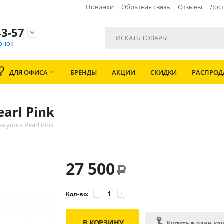
Новинки
Обратная связь
Отзывы
Дост
3-57

онок
ДЛЯ ОФИСА
БРЕНДЫ
АКЦИИ
СКИДКИ
РАСПРО

arl Pink
акушка Pearl Pink
27 500
Р
−
+
Кол-во:
В КОРЗИНУ
Купить в один кл