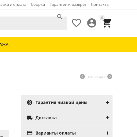
авка и оплата
Сборка
Гарантия и возврат
Контакты

0



ДАЖА
180
из
440

Гарантия низкой цены

Доставка

Варианты оплаты
ик