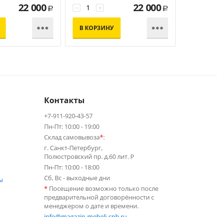
22 000
22 000
−
+
−
+
Р
Р


В КОРЗИНУ
В КОР
Контакты
+7-911-920-43-57
Пн-Пт: 10:00 - 19:00
Склад самовывоза
*
:
г. Санкт-Петербург,
Полюстровский пр. д.60 лит. Р
Пн-Пт: 10:00 - 18:00
Сб, Вс - выходные дни
ы
*
Посещение возможно только после
предварительной договорённости с
менеджером о дате и времени.
info@magazin-mebeli-spb.ru