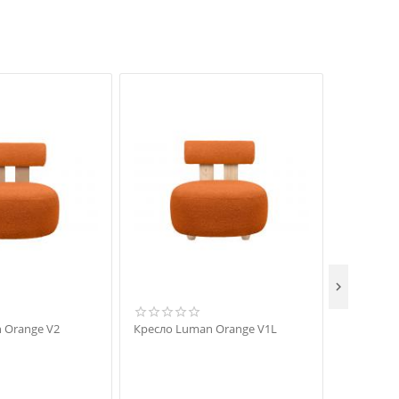

 Orange V2
Кресло Luman Orange V1L
Кресло L