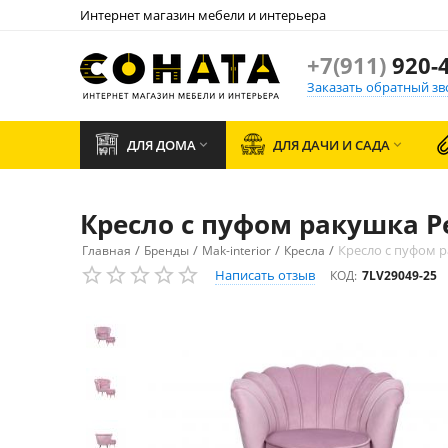
Интернет магазин мебели и интерьера
+7(911)
920-4
Заказать обратный зв
ДЛЯ ДОМА
ДЛЯ ДАЧИ И САДА


Кресло с пуфом ракушка Pe
/
/
/
/
Кресло с пуфом р
Главная
Бренды
Mak-interior
Кресла
Написать отзыв
КОД:
7LV29049-25