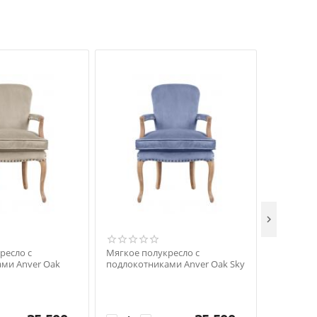

ресло с
Мягкое полукресло с
Мягкое п
ми Anver Oak
подлокотниками Anver Oak Sky
подлокот
Pink