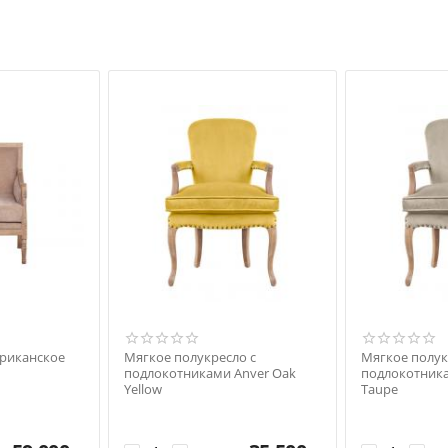
ериканское
Мягкое полукресло с
Мягкое полук
подлокотниками Anver Oak
подлокотника
Yellow
Taupe