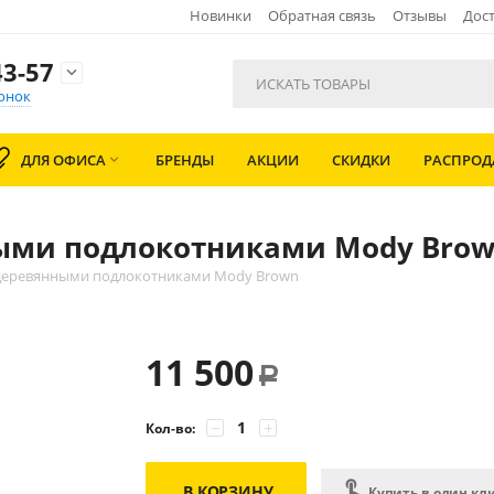
Новинки
Обратная связь
Отзывы
Дост
3-57

онок
ДЛЯ ОФИСА
БРЕНДЫ
АКЦИИ
СКИДКИ
РАСПРО

ными подлокотниками Mody Bro
 деревянными подлокотниками Mody Brown
11 500
Р
−
+
Кол-во:
В КОРЗИНУ
Купить в один кл