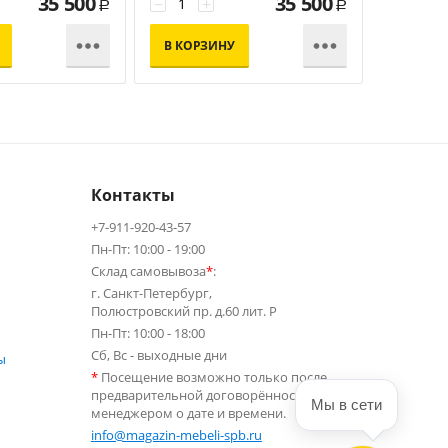
35 500
35 500
−
+
−
+
Р
Р


В КОРЗИНУ
В КОР
Контакты
+7-911-920-43-57
Пн-Пт: 10:00 - 19:00
Склад самовывоза
*
:
г. Санкт-Петербург,
Полюстровский пр. д.60 лит. Р
Пн-Пт: 10:00 - 18:00
Сб, Вс - выходные дни
ы
*
Посещение возможно только после
предварительной договорённости с
Мы в сети
менеджером о дате и времени.
info@magazin-mebeli-spb.ru