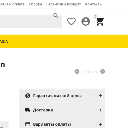
авка и оплата
Сборка
Гарантия и возврат
Контакты

0



ДАЖА
wn
369
из
426

Гарантия низкой цены

Доставка

Варианты оплаты
ик