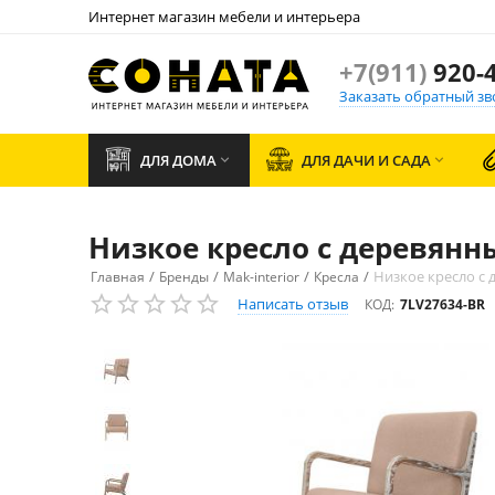
Интернет магазин мебели и интерьера
+7(911)
920-4
Заказать обратный зв
ДЛЯ ДОМА
ДЛЯ ДАЧИ И САДА


Низкое кресло с деревян
/
/
/
/
Низкое кресло с
Главная
Бренды
Mak-interior
Кресла
Написать отзыв
КОД:
7LV27634-BR