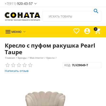
+7(911)
920-43-57





0

МЕНЮ

Кресло с пуфом ракушка Pearl
Taupe
Главная
/
Бренды
/
Mak-interior
/
Кресла
/
КОД:
7LV29049-T
Написать отзыв