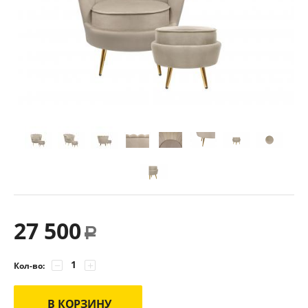
27 500
Р
−
+
Кол-во:
В КОРЗИНУ