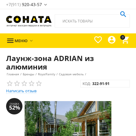
+7(911)
920-43-57





0

МЕНЮ

Лаунж-зона ADRIAN из
алюминия
Главная
/
Бренды
/
RoyalFamily
/
Садовая мебель
/
КОД:
322-91-91
Написать отзыв
СКИДКА
52%