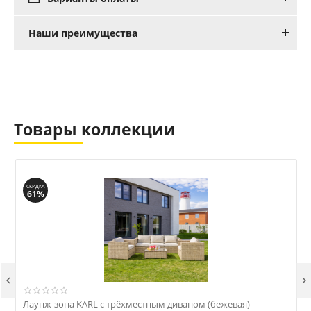
Наши преимущества
Товары коллекции
СКИДКА
61%


Лаунж-зона KARL с трёхместным диваном (бежевая)
О