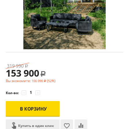
319 990
Р
153 900
Р
Вы экономите:
(
%)
166 090
52
Р
−
+
Кол-во:
В КОРЗИНУ
Купить в один клик