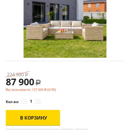
224 900
Р
87 900
Р
Вы экономите:
(
%)
137 000
61
Р
−
+
Кол-во:
В КОРЗИНУ