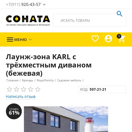
+7(911)
920-43-57





0

МЕНЮ

Лаунж-зона KARL с
трёхместным диваном
(бежевая)
Главная
/
Бренды
/
RoyalFamily
/
Садовая мебель
/
КОД:
597-21-21
Написать отзыв
СКИДКА
61%