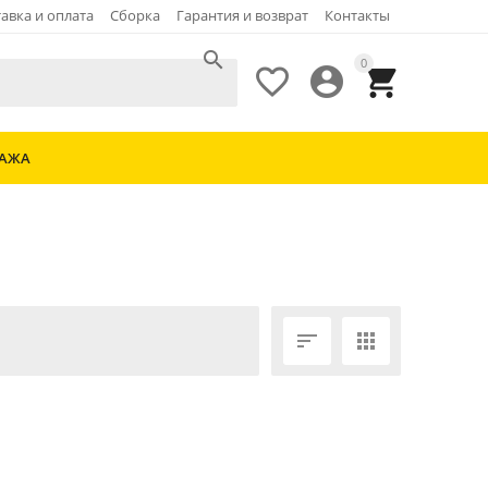
авка и оплата
Сборка
Гарантия и возврат
Контакты

0



ДАЖА

