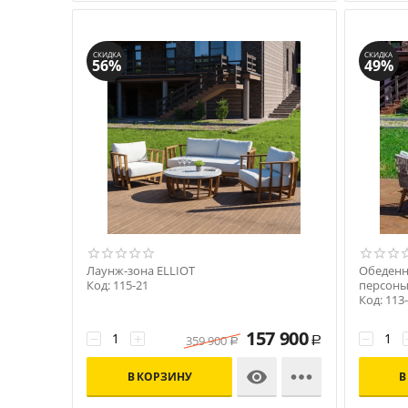
СКИДКА
СКИДКА
56%
49%
Лаунж-зона ELLIOT
Обеденн
Код: 115-21
персон
Код: 113
157 900
−
+
−
359 900
Р
Р


В КОРЗИНУ
В