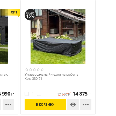
ХИТ
СКИДКА
15%
кте с
Универсальный чехол на мебель
Код: 330-71
4 990
14 875
−
+
17 500
Р
Р
Р



В КОРЗИНУ