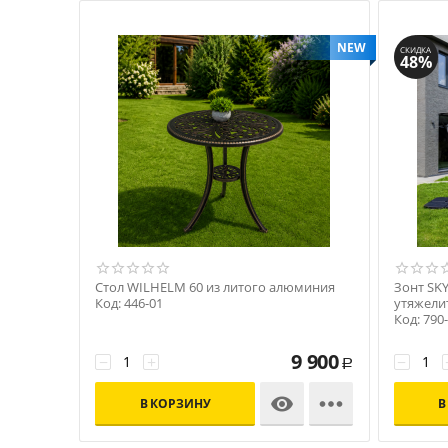
NEW
СКИДКА
48%
Стол WILHELM 60 из литого алюминия
Зонт SKY
Код: 446-01
утяжели
Код: 790
9 900
−
+
−
Р


В КОРЗИНУ
В