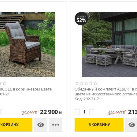
СКИДКА
52%
NICOLE в коричневом цвете
Обеденный комплект ALBERT в 
-61-21
цвете из искусственного ротанг
Код: 202-71-71
22 900
21
+
−
+
39 990
449 900
Р
Р
Р



 КОРЗИНУ
В КОРЗИНУ