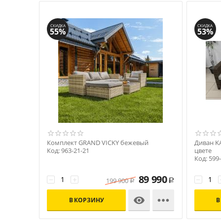
СКИДКА
СКИДКА
55%
53%
Комплект GRAND VICKY бежевый
Диван K
Код: 963-21-21
цвете
Код: 599
89 990
−
+
−
199 900
Р
Р


В КОРЗИНУ
В