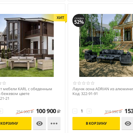
ХИТ
СКИДКА
52%
т мебели KARL с обеденным
Лаунж-зона ADRIAN из алюмини
в бежевом цвете
Код: 322-91-91
-21-21
100 900
15
+
−
+
254 900
319 990
Р
Р
Р



 КОРЗИНУ
В КОРЗИНУ