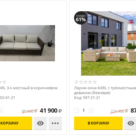
СКИДКА
61%
ARL 3-х местный в коричневом
Лаунж-зона KARL с трёхместны
диваном (бежевая)
-02-61-21
Код: 597-21-21
41 900
8
+
−
+
89 900
224 900
Р
Р
Р



 КОРЗИНУ
В КОРЗИНУ