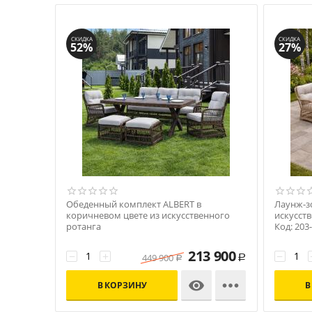
СКИДКА
СКИДКА
52%
27%
Обеденный комплект ALBERT в
Лаунж-з
коричневом цвете из искусственного
искусст
ротанга
Код: 203
Код: 202-61-21
213 900
−
+
−
449 900
Р
Р


В КОРЗИНУ
В