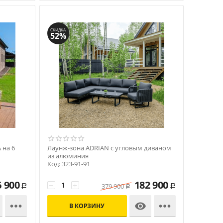
СКИДКА
52%
 на 6
Лаунж-зона ADRIAN с угловым диваном
из алюминия
Код: 323-91-91
6 900
182 900
−
+
379 900
Р
Р
Р



В КОРЗИНУ