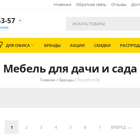
Новинки
Обратная связь
Отзывы
Дост
3-57

онок
ДЛЯ ОФИСА
БРЕНДЫ
АКЦИИ
СКИДКИ
РАСПРО

Мебель для дачи и сада
/
/
RoyalFamily
Главная
Бренды
1
2
3
4
5
6
7
ВПЕРЕД