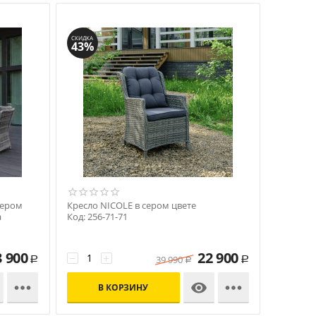
СКИДКА
43%
сером
Кресло NICOLE в сером цвете
а
Код: 256-71-71
3 900
22 900
−
+
39 990
Р
Р
Р



В КОРЗИНУ