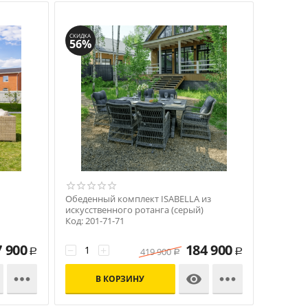
СКИДКА
56%
м
Обеденный комплект ISABELLA из
искусственного ротанга (серый)
Код: 201-71-71
7 900
184 900
−
+
419 900
Р
Р
Р



В КОРЗИНУ