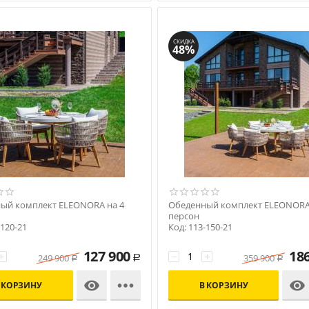
СКИДКА
48%
ый комплект ELEONORA на 4
Обеденный комплект ELEONORA
ы
персон
-120-21
Код: 113-150-21
127 900
18
+
−
+
249 900
359 900
Р
Р
Р



 КОРЗИНУ
В КОРЗИНУ