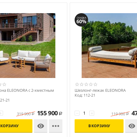
СКИДКА
60%
она ELEONORA с 2-хместным
Шезлонг-лежак ELEONORA
м
Код: 112-21
-21-21
155 900
4
+
−
+
319 900
119 900
Р
Р
Р



 КОРЗИНУ
В КОРЗИНУ