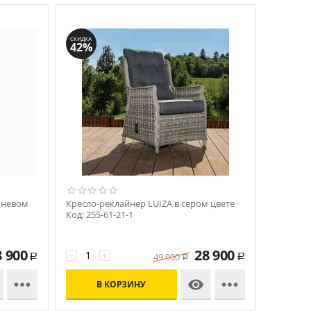
СКИДКА
42%
чневом
Кресло-реклайнер LUIZA в сером цвете
Код: 255-61-21-1
8 900
28 900
−
+
49 900
Р
Р
Р



В КОРЗИНУ