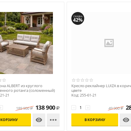
СКИДКА
42%
она ALBERT из круглого
Кресло-реклайнер LUIZA в кори
венного ротанга (соломенный)
цвете
-21-21
Код: 255-61-21
138 900
2
+
−
+
189 900
49 900
Р
Р
Р



 КОРЗИНУ
В КОРЗИНУ