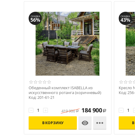
СКИДКА
СКИДКА
56%
43%
Обеденный комплект ISABELLA из
Кресло 
искусственного ротанга (коричневый)
Код: 256
Код: 201-61-21
184 900
−
+
−
419 900
Р
Р


В КОРЗИНУ
В