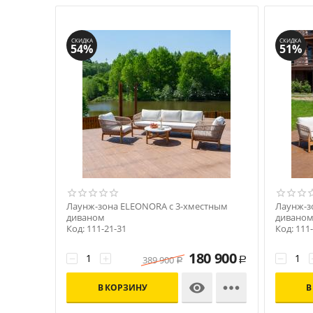
СКИДКА
СКИДКА
54%
51%
Лаунж-зона ELEONORA с 3-хместным
Лаунж-з
диваном
дивано
Код: 111-21-31
Код: 111
180 900
−
+
−
389 900
Р
Р


В КОРЗИНУ
В