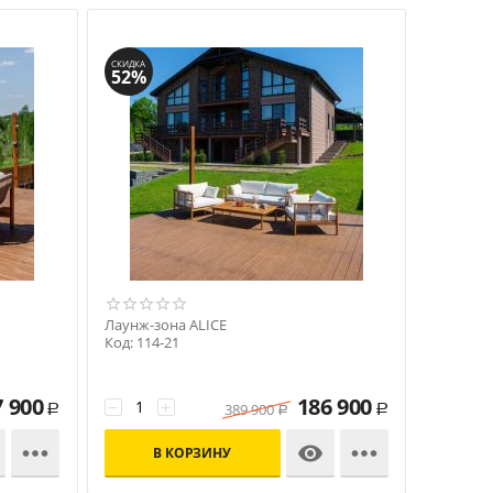
СКИДКА
52%
Лаунж-зона ALICE
Код: 114-21
7 900
186 900
−
+
389 900
Р
Р
Р



В КОРЗИНУ