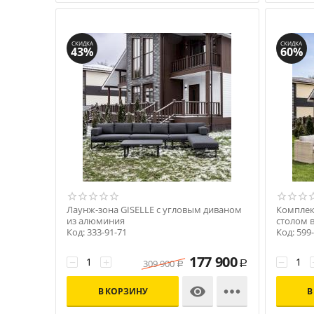
СКИДКА
СКИДКА
43%
60%
Лаунж-зона GISELLE с угловым диваном
Комплек
из алюминия
столом 
Код: 333-91-71
Код: 599
177 900
−
+
−
309 900
Р
Р


В КОРЗИНУ
В