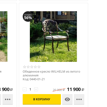
СКИДКА
56%
я
Обеденное кресло WILHELM из литого
алюминия
Код: 0440-01-21
3 900
11 900
−
+
26 900
Р
Р
Р



В КОРЗИНУ