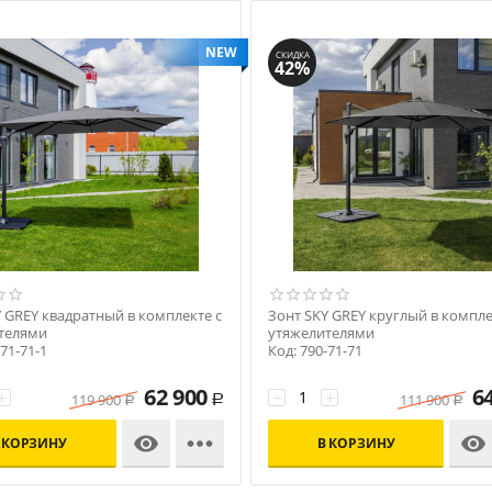
NEW
СКИДКА
42%
 GREY квадратный в комплекте с
Зонт SKY GREY круглый в компле
телями
утяжелителями
-71-71-1
Код: 790-71-71
62 900
6
+
−
+
119 900
111 900
Р
Р
Р



 КОРЗИНУ
В КОРЗИНУ