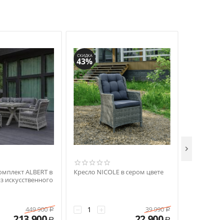
СКИДКА
СКИДКА
43%
52%

мплект ALBERT в
Кресло NICOLE в сером цвете
Обеденны
из искусственного
коричнев
искусств
−
+
−
+
449 900
39 990
Р
Р
213 900
22 900
Р
Р