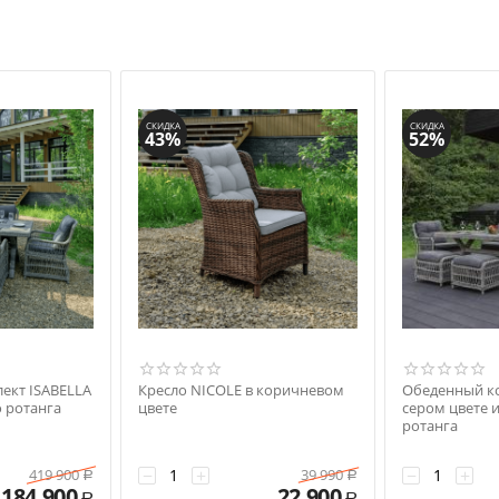
СКИДКА
СКИДКА
43%
52%
ект ISABELLA
Кресло NICOLE в коричневом
Обеденный ко
о ротанга
цвете
сером цвете 
ротанга
−
+
−
+
419 900
39 990
Р
Р
184 900
22 900
Р
Р