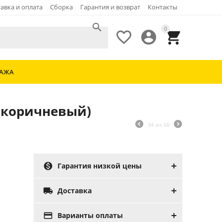
авка и оплата
Сборка
Гарантия и возврат
Контакты

0



ДАЖА
 (коричневый)
34
из
68

Гарантия низкой цены

Доставка

Варианты оплаты