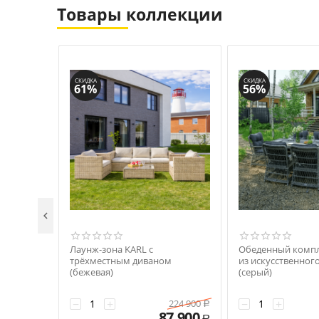
Товары коллекции
СКИДКА
СКИДКА
61%
56%

Лаунж-зона KARL с
Обеденный компл
трёхместным диваном
из искусственног
(бежевая)
(серый)
−
+
−
+
224 900
Р
87 900
Р