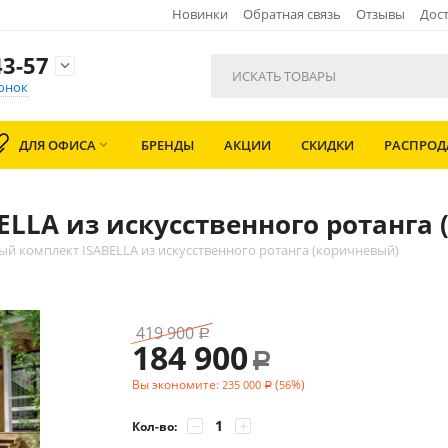
Новинки
Обратная связь
Отзывы
Дост
3-57

онок
ДЛЯ ОФИСА
БРЕНДЫ
АКЦИИ
СКИДКИ
РАСПРО

LLA из искусственного ротанга
й комплект ISABELLA из искусственного ротанга (коричневый)
419 900
Р
184 900
Р
Вы экономите:
(
%)
235 000
56
Р
−
+
Кол-во: