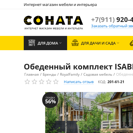
Интернет магазин мебели и интерьера
+7(911)
920-4
Заказать обратный зв
ДЛЯ ДОМА
ДЛЯ ДАЧИ И САДА


Обеденный комплект ISABE
/
/
/
/
Обеденны
Главная
Бренды
RoyalFamily
Садовая мебель
Написать отзыв
КОД:
201-61-21
СКИДКА
56%