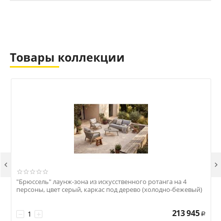
Товары коллекции


"Брюссель" лаунж-зона из искусственного ротанга на 4
"
персоны, цвет серый, каркас под дерево (холодно-бежевый)
с
213 945
−
+
Р