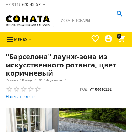
+7(911)
920-43-57





0

МЕНЮ

"Барселона" лаунж-зона из
искусственного ротанга, цвет
коричневый
Главная
/
Бренды
/
4SiS
/
Лаунж-зоны
/
КОД:
УТ-00010262
Написать отзыв