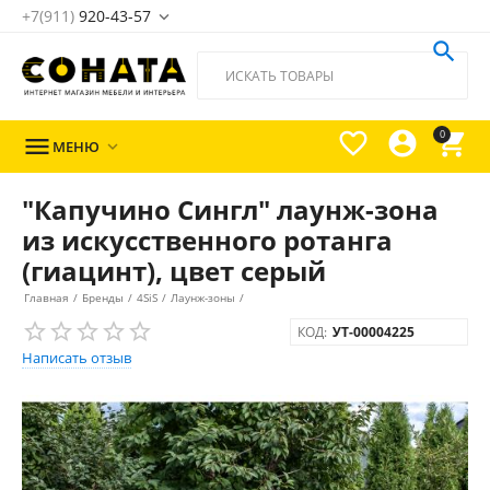
+7(911)
920-43-57





0

МЕНЮ

"Капучино Сингл" лаунж-зона
из искусственного ротанга
(гиацинт), цвет серый
Главная
/
Бренды
/
4SiS
/
Лаунж-зоны
/
КОД:
УТ-00004225
Написать отзыв