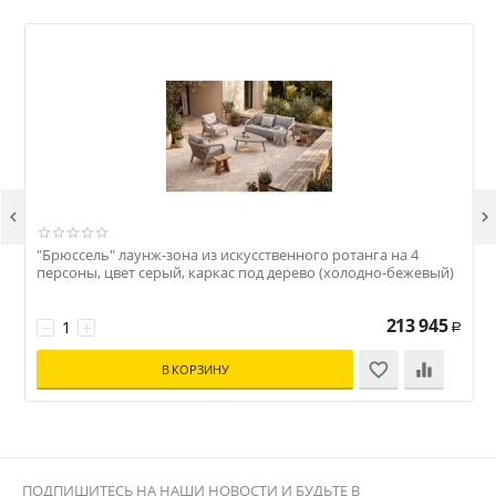


"Брюссель" лаунж-зона из искусственного ротанга на 4
"
персоны, цвет серый, каркас под дерево (холодно-бежевый)
с
213 945
−
+
Р
В КОРЗИНУ
ПОДПИШИТЕСЬ НА НАШИ НОВОСТИ И БУДЬТЕ В