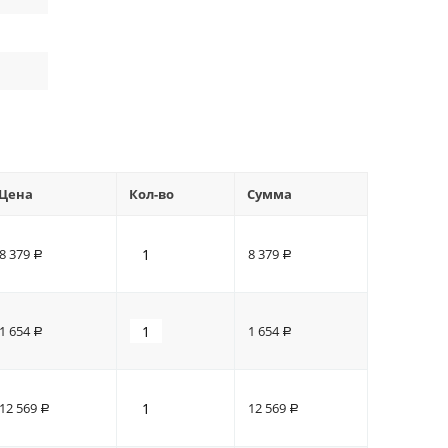
Цена
Кол-во
Сумма
8 379
8 379
Р
Р
1 654
1 654
Р
Р
12 569
12 569
Р
Р