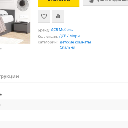
ДСВ Мебель
Бренд:
ДСВ / Мори
Коллекция:
Категории:
Детские комнаты
Спальни
ия
трукции
ь
и