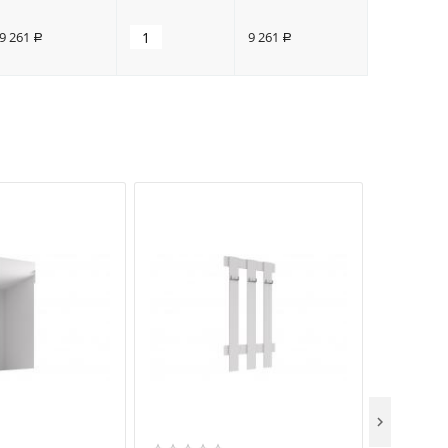
9 261
9 261
Р
Р
