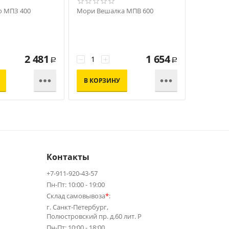
о МПЗ 400
Мори Вешалка МПВ 600
Мори Обу
МПТ 600
2 481
1 654
−
+
−
+
Р
Р


В КОРЗИНУ
В КОР
Контакты
+7-911-920-43-57
Пн-Пт: 10:00 - 19:00
Склад самовывоза
*
:
г. Санкт-Петербург,
Полюстровский пр. д.60 лит. Р
Пн-Пт: 10:00 - 18:00