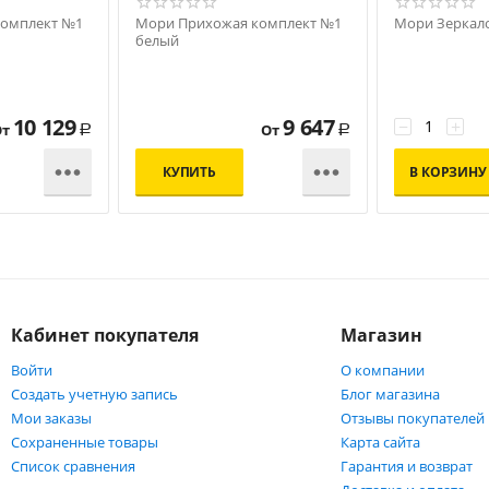
комплект №1
Мори Прихожая комплект №1
Мори Зеркал
белый
10 129
9 647
−
+
От
От
Р
Р


КУПИТЬ
В КОРЗИНУ
Кабинет покупателя
Магазин
Войти
О компании
Создать учетную запись
Блог магазина
Мои заказы
Отзывы покупателей
Сохраненные товары
Карта сайта
Список сравнения
Гарантия и возврат