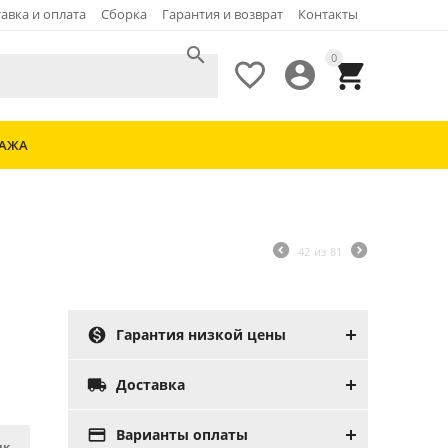
авка и оплата
Сборка
Гарантия и возврат
Контакты

0



ДАЖА
42
из
81

Гарантия низкой цены

Доставка

Варианты оплаты
ик