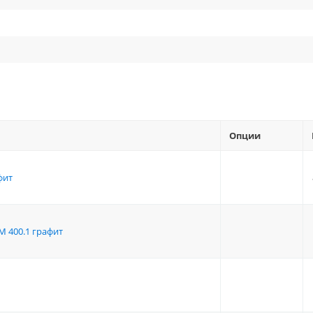
Опции
фит
 400.1 графит