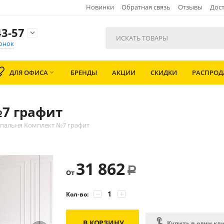
Новинки
Обратная связь
Отзывы
Дост
3-57

онок
ДЛЯ ОФИСА
БРЕНДЫ
АКЦИИ
СКИДКИ
РАСПРО

7 графит
пальня Комплект №7 графит
31 862
Р
От
−
+
Кол-во:
В КОРЗИНУ
Купить в один кл