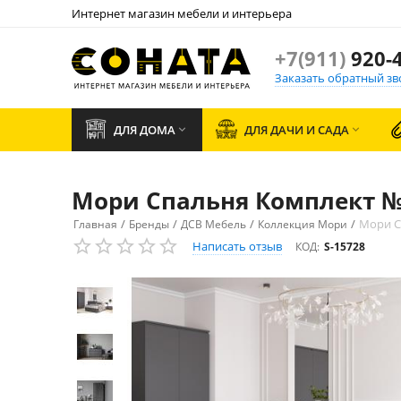
Интернет магазин мебели и интерьера
+7(911)
920-4
Заказать обратный зв
ДЛЯ ДОМА
ДЛЯ ДАЧИ И САДА


Мори Спальня Комплект №
/
/
/
/
Мори С
Главная
Бренды
ДСВ Мебель
Коллекция Мори
Написать отзыв
КОД:
S-15728