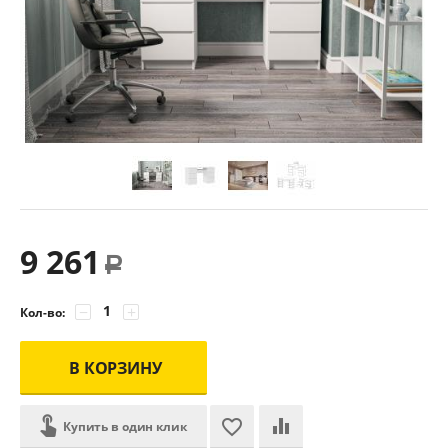
9 261
Р
−
+
Кол-во:
В КОРЗИНУ
Купить в один клик