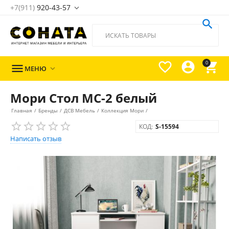
+7(911)
920-43-57





0

МЕНЮ

Мори Стол МС-2 белый
Главная
/
Бренды
/
ДСВ Мебель
/
Коллекция Мори
/
КОД:
S-15594
Написать отзыв