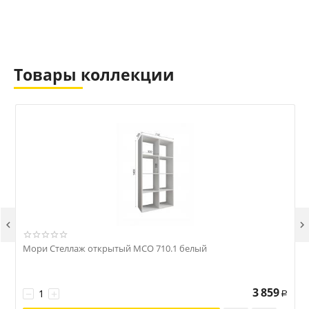
Товары коллекции


Мори Стеллаж открытый МСО 710.1 белый
3 859
−
+
Р