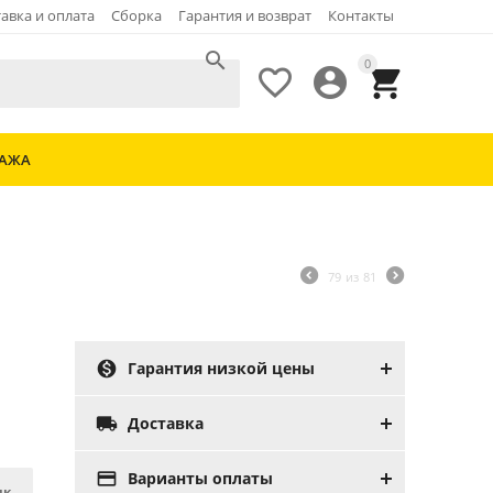
авка и оплата
Сборка
Гарантия и возврат
Контакты

0



ДАЖА
79
из
81

Гарантия низкой цены

Доставка

Варианты оплаты
ик