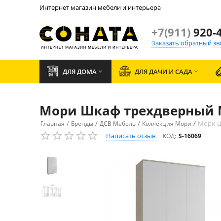
Интернет магазин мебели и интерьера
+7(911)
920-4
Заказать обратный зв
ДЛЯ ДОМА
ДЛЯ ДАЧИ И САДА


Мори Шкаф трехдверный М
/
/
/
/
Мори Ш
Главная
Бренды
ДСВ Мебель
Коллекция Мори
Написать отзыв
КОД:
S-16069