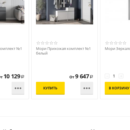
комплект №1
Мори Прихожая комплект №1
Мори Зеркал
белый
10 129
9 647
−
+
От
От
Р
Р


КУПИТЬ
В КОРЗИНУ