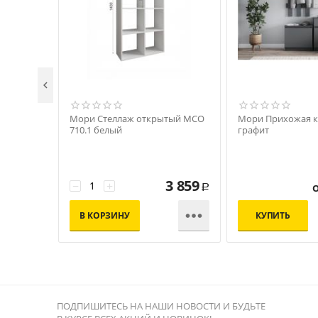

Мори Стеллаж открытый МСО
Мори Прихожая 
710.1 белый
графит
3 859
−
+
Р

В КОРЗИНУ
КУПИТЬ
ПОДПИШИТЕСЬ НА НАШИ НОВОСТИ И БУДЬТЕ