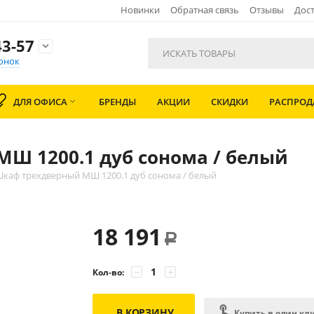
Новинки
Обратная связь
Отзывы
Дост
3-57

онок
ДЛЯ ОФИСА
БРЕНДЫ
АКЦИИ
СКИДКИ
РАСПРО

Ш 1200.1 дуб сонома / белый
каф трехдверный МШ 1200.1 дуб сонома / белый
18 191
Р
−
+
Кол-во:
В КОРЗИНУ
Купить в один кл