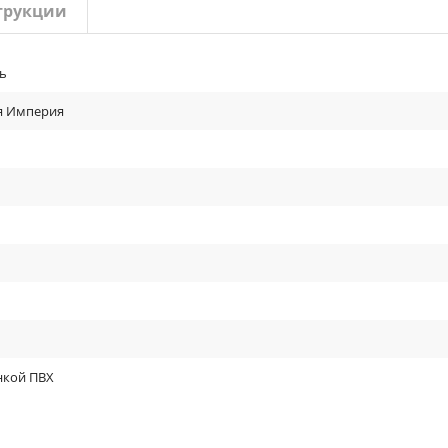
трукции
ь
ня Империя
нкой ПВХ