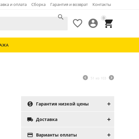
авка и оплата
Сборка
Гарантия и возврат
Контакты

0



ДАЖА
51
из
103

Гарантия низкой цены

Доставка

Варианты оплаты