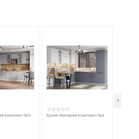

ия Комплект №5
Кухня Империя Комплект №4
Кухня Им