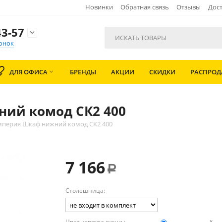
Новинки
Обратная связь
Отзывы
Дост
3-57

онок
ДЛЯ ОФИСА
БРЕНДЫ
АКЦИИ
СКИДКИ
РАСПРО

ий комод СК2 400
мперия Шкаф нижний комод СК2 400
7 166
Р
Столешница:
Цвет корпуса кухни :