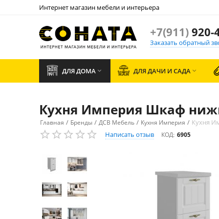
Интернет магазин мебели и интерьера
+7(911)
920-4
Заказать обратный зв
ДЛЯ ДОМА
ДЛЯ ДАЧИ И САДА


Кухня Империя Шкаф нижн
/
/
/
/
Кухня И
Главная
Бренды
ДСВ Мебель
Кухня Империя
Написать отзыв
КОД:
6905