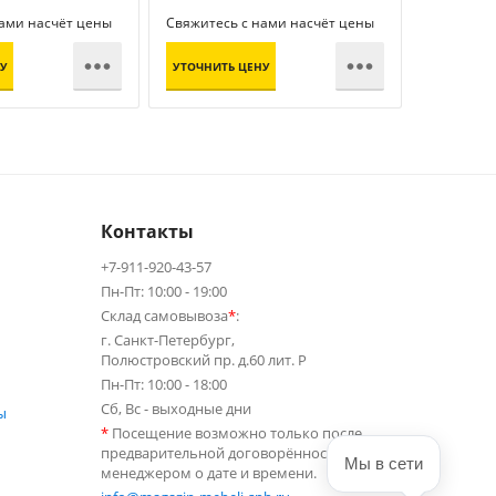
нами насчёт цены
Свяжитесь с нами насчёт цены
Свяжитесь


У
УТОЧНИТЬ ЦЕНУ
УТОЧНИТЬ
Контакты
+7-911-920-43-57
Пн-Пт: 10:00 - 19:00
Склад самовывоза
*
:
г. Санкт-Петербург,
Полюстровский пр. д.60 лит. Р
Пн-Пт: 10:00 - 18:00
Сб, Вс - выходные дни
ы
*
Посещение возможно только после
предварительной договорённости с
Мы в сети
менеджером о дате и времени.