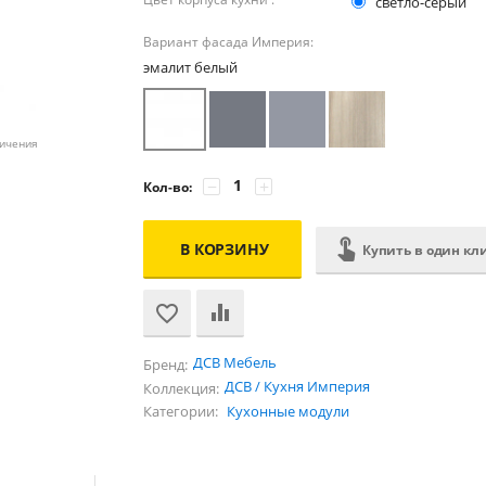
светло-серый
Вариант фасада Империя:
эмалит белый
личения
−
+
Кол-во:
В КОРЗИНУ
Купить в один кл
ДСВ Мебель
Бренд:
ДСВ / Кухня Империя
Коллекция:
Категории:
Кухонные модули