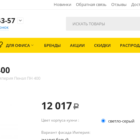
Новинки
Обратная связь
Отзывы
Дост
3-57

онок
ДЛЯ ОФИСА
БРЕНДЫ
АКЦИИ
СКИДКИ
РАСПРО

400
мперия Пенал ПН 400
12 017
Р
Цвет корпуса кухни :
светло-серый
Вариант фасада Империя:
эмалит белый