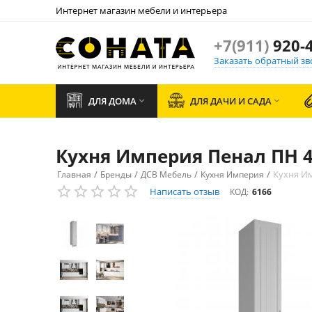
Интернет магазин мебели и интерьера
+7(911)
920-4
Заказать обратный зв
ДЛЯ ДОМА
ДЛЯ ДАЧИ И САДА


Кухня Империя Пенал ПН 
/
/
/
/
Кухня И
Главная
Бренды
ДСВ Мебель
Кухня Империя
Написать отзыв
КОД:
6166