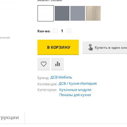
−
+
Кол-во:
личения
В КОРЗИНУ
Купить в один кл
ДСВ Мебель
Бренд:
ДСВ / Кухня Империя
Коллекция:
Категории:
Кухонные модули
Пеналы для кухни
трукции