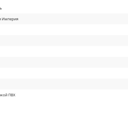
ь
ня Империя
нкой ПВХ