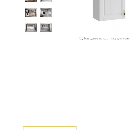

Наведите на картинку для уве