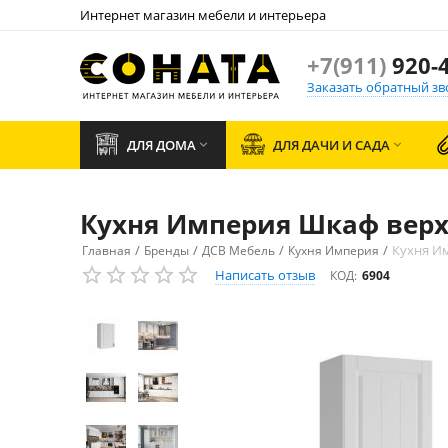
Интернет магазин мебели и интерьера
+7(911)
920-4
Заказать обратный зв
ДЛЯ ДОМА
ДЛЯ ДАЧИ И САДА


Кухня Империя Шкаф верхни
/
/
/
/
Кухня Им
Главная
Бренды
ДСВ Мебель
Кухня Империя
Написать отзыв
КОД:
6904