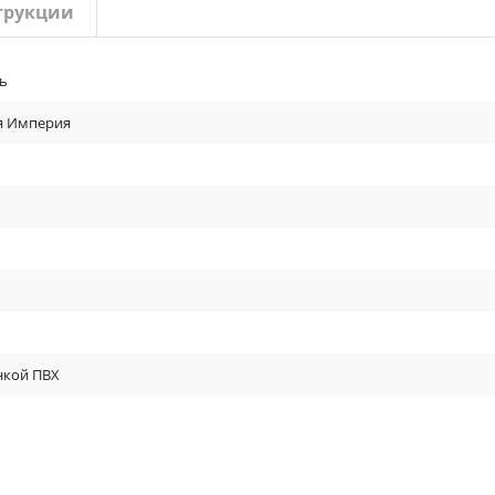
трукции
ь
ня Империя
нкой ПВХ