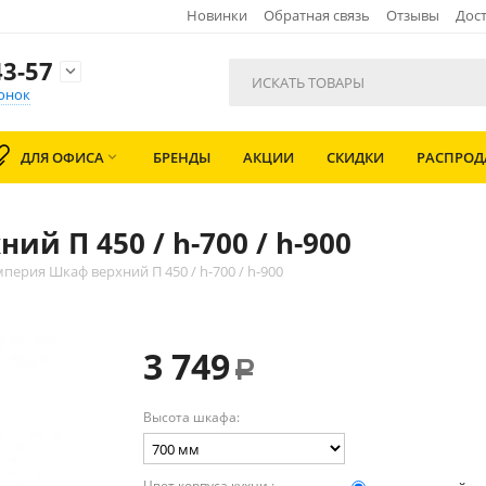
Новинки
Обратная связь
Отзывы
Дост
3-57

онок
ДЛЯ ОФИСА
БРЕНДЫ
АКЦИИ
СКИДКИ
РАСПРО

й П 450 / h-700 / h-900
перия Шкаф верхний П 450 / h-700 / h-900
3 749
Р
Высота шкафа:
Цвет корпуса кухни :