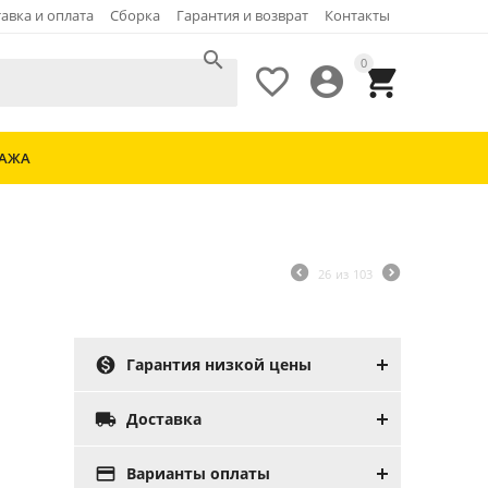
авка и оплата
Сборка
Гарантия и возврат
Контакты

0



ДАЖА
26
из
103

Гарантия низкой цены

Доставка

Варианты оплаты