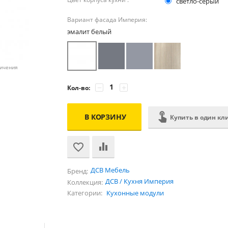
светло-серый
Вариант фасада Империя:
эмалит белый
личения
−
+
Кол-во:
В КОРЗИНУ
Купить в один кл
ДСВ Мебель
Бренд:
ДСВ / Кухня Империя
Коллекция:
Категории:
Кухонные модули