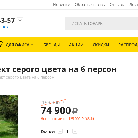
Новинки
Обратная связь
Отзывы
Дост
3-57

онок
ДЛЯ ОФИСА
БРЕНДЫ
АКЦИИ
СКИДКИ
РАСПРО

т серого цвета на 6 персон
т серого цвета на 6 персон
199 900
Р
74 900
Р
Вы экономите:
(
%)
125 000
63
Р
−
+
Кол-во: