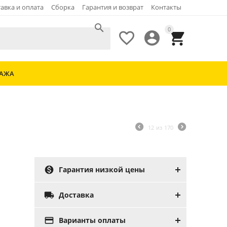
авка и оплата
Сборка
Гарантия и возврат
Контакты

0



ДАЖА
12
из
170

Гарантия низкой цены

Доставка

Варианты оплаты