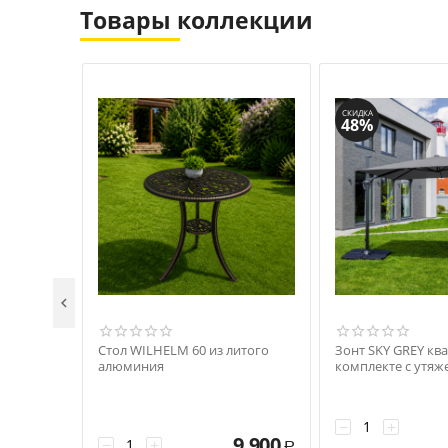
Товары коллекции
СКИДКА
48%

Стол WILHELM 60 из литого
Зонт SKY GREY кв
алюминия
комплекте с утяж
−
+
9 900
−
+
Р