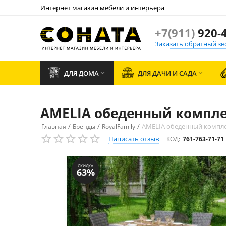
Интернет магазин мебели и интерьера
+7(911)
920-4
Заказать обратный зв
ДЛЯ ДОМА
ДЛЯ ДАЧИ И САДА


AMELIA обеденный комплек
/
/
/
AMELIA обеденный комплек
Главная
Бренды
RoyalFamily
Написать отзыв
КОД:
761-763-71-71
СКИДКА
63%