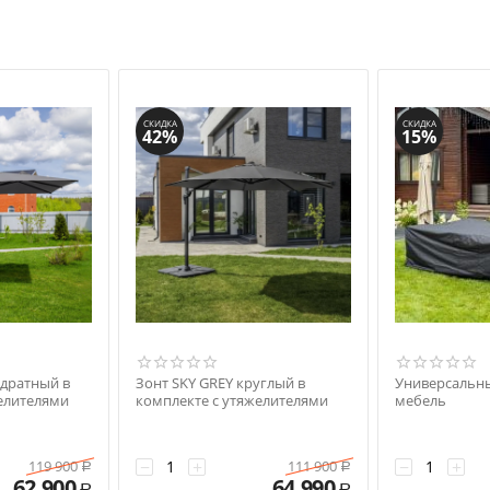
СКИДКА
СКИДКА
42%
15%
адратный в
Зонт SKY GREY круглый в
Универсальны
елителями
комплекте с утяжелителями
мебель
−
+
−
+
119 900
111 900
Р
Р
62 900
64 990
Р
Р