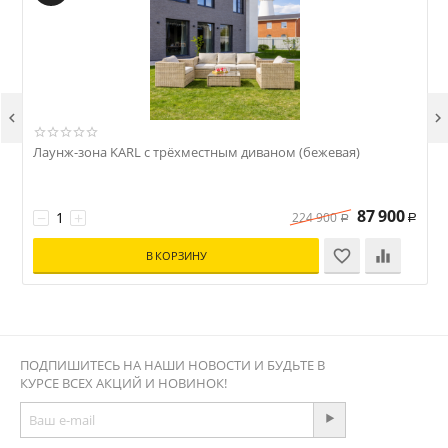


Лаунж-зона KARL с трёхместным диваном (бежевая)
О
(
87 900
−
+
224 900
Р
Р
В КОРЗИНУ
ПОДПИШИТЕСЬ НА НАШИ НОВОСТИ И БУДЬТЕ В
КУРСЕ ВСЕХ АКЦИЙ И НОВИНОК!