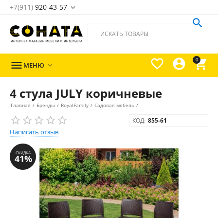
+7(911)
920-43-57





0

МЕНЮ

4 стула JULY коричневые
Главная
/
Бренды
/
RoyalFamily
/
Садовая мебель
/
КОД:
855-61
Написать отзыв
СКИДКА
41%