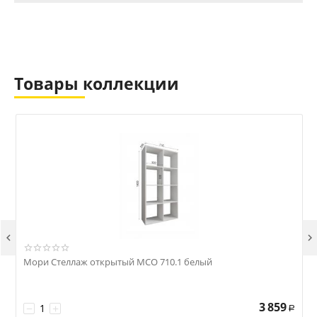
Товары коллекции


Мори Стеллаж открытый МСО 710.1 белый
3 859
−
+
Р