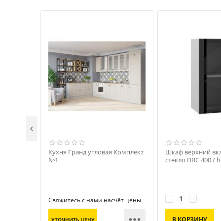

Кухня Гранд угловая Комплект
Шкаф верхний вк
№1
стекло ПВС 400 / h
−
+
Свяжитесь с нами насчёт цены

В КОРЗИНУ
УТОЧНИТЬ ЦЕНУ