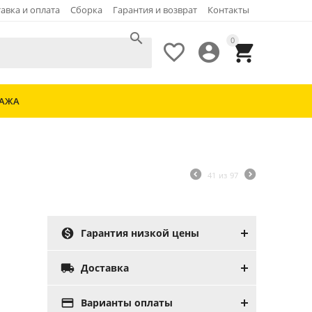
авка и оплата
Сборка
Гарантия и возврат
Контакты

0



ДАЖА
41
из
97

Гарантия низкой цены

Доставка

Варианты оплаты