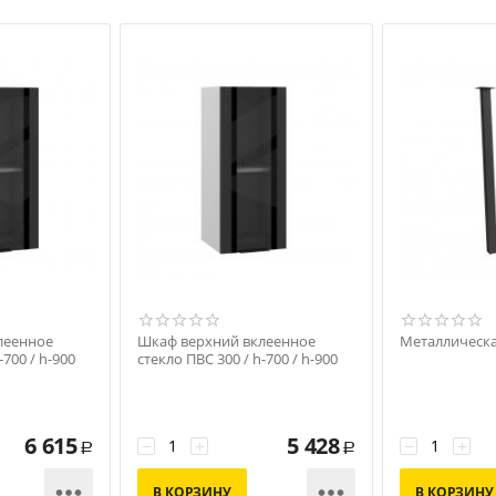
леенное
Шкаф верхний вклеенное
Металлическа
-700 / h-900
стекло ПВС 300 / h-700 / h-900
6 615
5 428
−
+
−
+
Р
Р


В КОРЗИНУ
В КОРЗИНУ