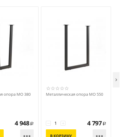

я опора МО 380
Металлическая опора МО 550
Открытая
4 948
4 797
−
+
−
+
Р
Р


В КОРЗИНУ
В КОР