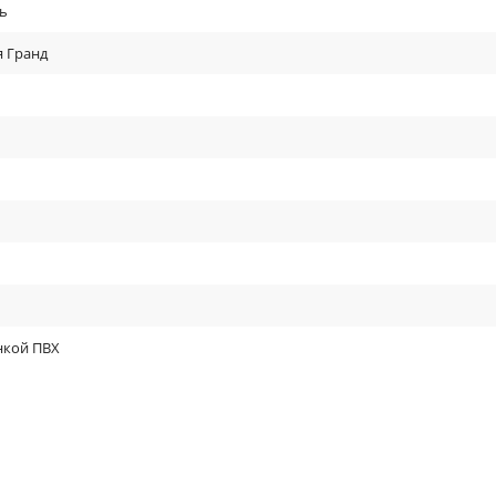
ь
я Гранд
нкой ПВХ