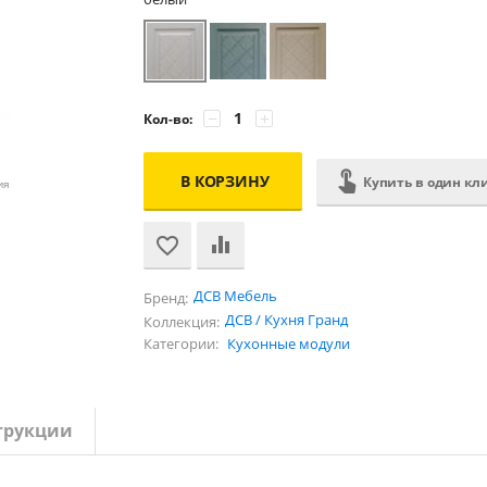
−
+
Кол-во:
В КОРЗИНУ
Купить в один кл
ия
ДСВ Мебель
Бренд:
ДСВ / Кухня Гранд
Коллекция:
Категории:
Кухонные модули
трукции