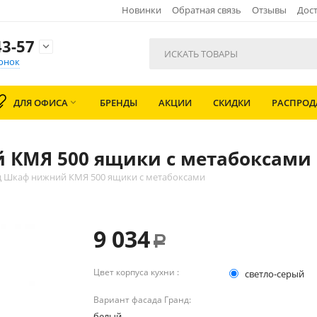
Новинки
Обратная связь
Отзывы
Дост
3-57

онок
ДЛЯ ОФИСА
БРЕНДЫ
АКЦИИ
СКИДКИ
РАСПРО

 КМЯ 500 ящики с метабоксами
д Шкаф нижний КМЯ 500 ящики с метабоксами
9 034
Р
Цвет корпуса кухни :
светло-серый
Вариант фасада Гранд:
белый