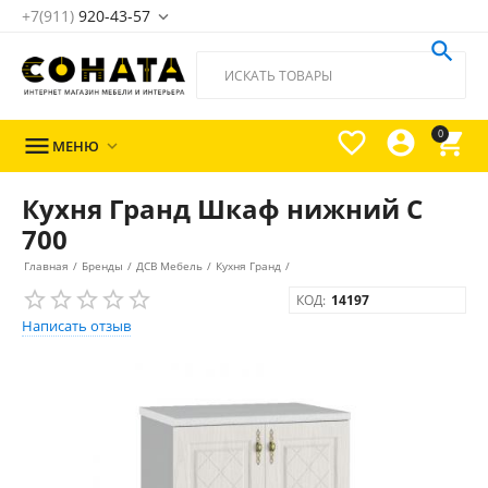
+7(911)
920-43-57





0

МЕНЮ

Кухня Гранд Шкаф нижний С
700
Главная
/
Бренды
/
ДСВ Мебель
/
Кухня Гранд
/
КОД:
14197
Написать отзыв