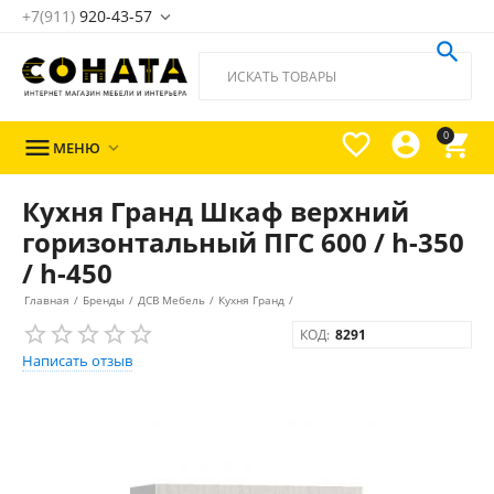
+7(911)
920-43-57





0

МЕНЮ

Кухня Гранд Шкаф верхний
горизонтальный ПГС 600 / h-350
/ h-450
Главная
/
Бренды
/
ДСВ Мебель
/
Кухня Гранд
/
КОД:
8291
Написать отзыв