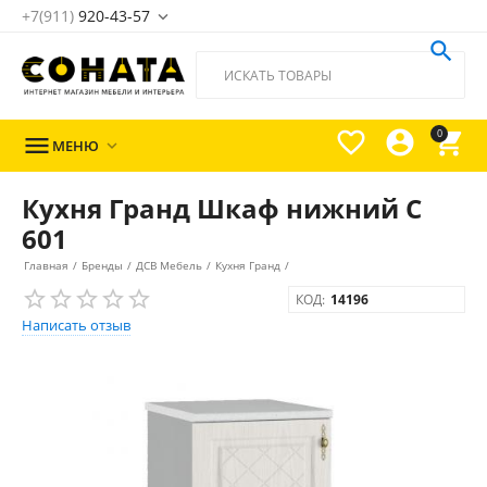
+7(911)
920-43-57





0

МЕНЮ

Кухня Гранд Шкаф нижний С
601
Главная
/
Бренды
/
ДСВ Мебель
/
Кухня Гранд
/
КОД:
14196
Написать отзыв