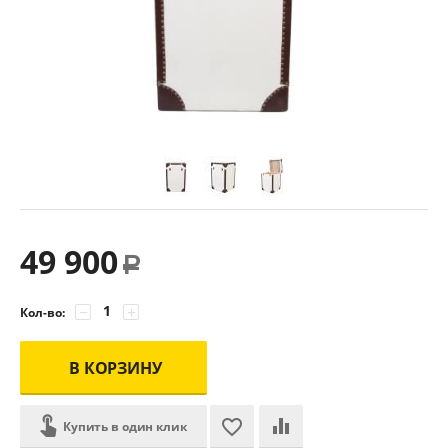
49 900
Р
−
+
Кол-во:
В КОРЗИНУ
Купить в один клик