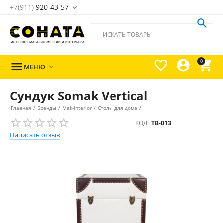
+7(911)
920-43-57





0

МЕНЮ

Сундук Somak Vertical
Главная
/
Бренды
/
Mak-interior
/
Столы для дома
/
КОД:
TB-013
Написать отзыв