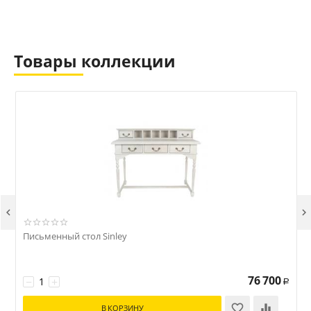
Товары коллекции


Письменный стол Sinley
76 700
−
+
Р
В КОРЗИНУ