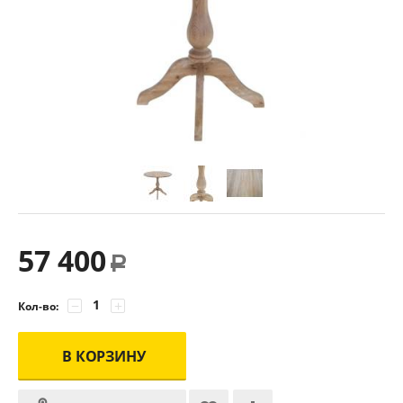
57 400
Р
−
+
Кол-во:
В КОРЗИНУ