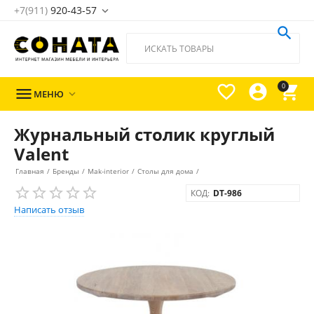
+7(911)
920-43-57





0

МЕНЮ

Журнальный столик круглый
Valent
Главная
/
Бренды
/
Mak-interior
/
Столы для дома
/
КОД:
DT-986
Написать отзыв