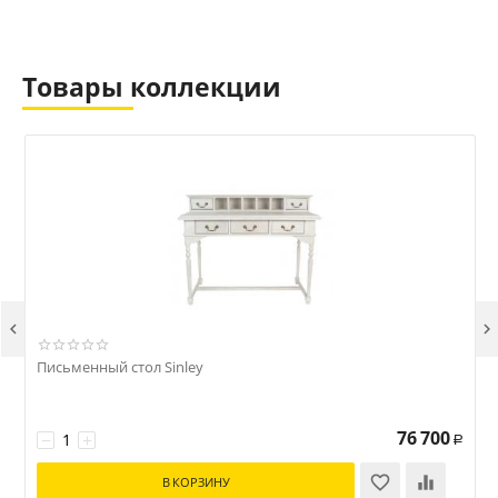
Товары коллекции


Письменный стол Sinley
76 700
−
+
Р
В КОРЗИНУ