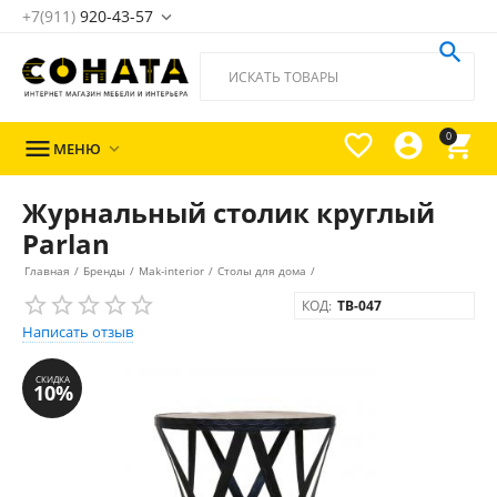
+7(911)
920-43-57





0

МЕНЮ

Журнальный столик круглый
Parlan
Главная
/
Бренды
/
Mak-interior
/
Столы для дома
/
КОД:
TB-047
Написать отзыв
СКИДКА
10%