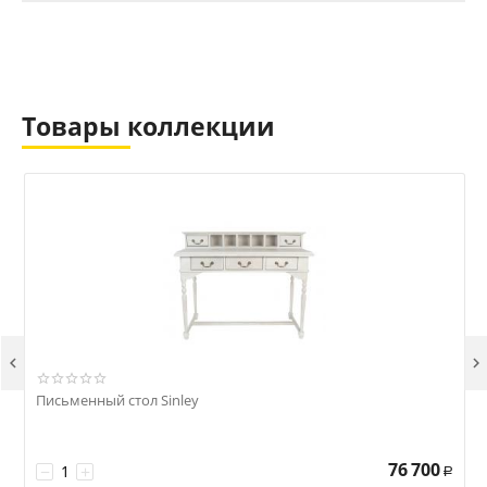
Товары коллекции


Письменный стол Sinley
76 700
−
+
Р