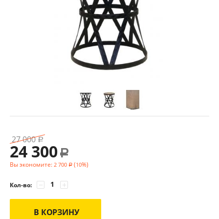
27 000
Р
24 300
Р
Вы экономите:
(
%)
2 700
10
Р
−
+
Кол-во:
В КОРЗИНУ