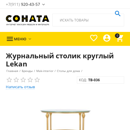
+7(911)
920-43-57





0

МЕНЮ

Журнальный столик круглый
Lekan
Главная
/
Бренды
/
Mak-interior
/
Столы для дома
/
КОД:
TB-036
Написать отзыв