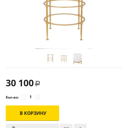
30 100
Р
−
+
Кол-во:
В КОРЗИНУ