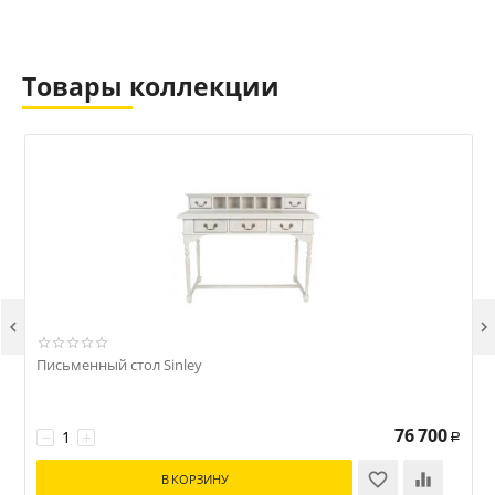
Товары коллекции


Письменный стол Sinley
76 700
−
+
Р
В КОРЗИНУ