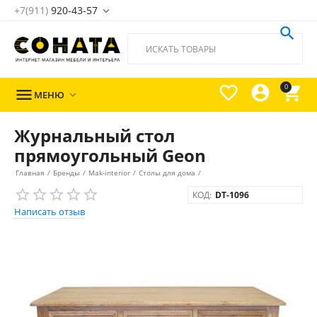
+7(911)
920-43-57





0

МЕНЮ

Журнальный стол
прямоугольный Geon
Главная
/
Бренды
/
Mak-interior
/
Столы для дома
/
КОД:
DT-1096
Написать отзыв