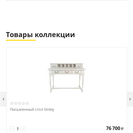
Товары коллекции


Письменный стол Sinley
76 700
−
+
Р