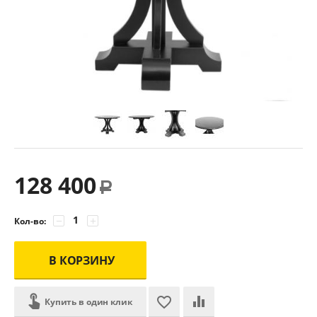
128 400
Р
−
+
Кол-во:
В КОРЗИНУ
Купить в один клик