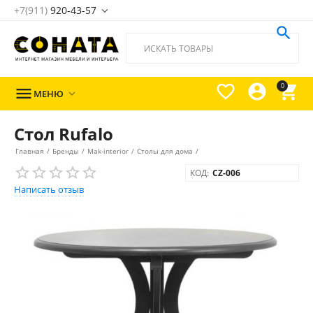
+7(911)
920-43-57





0

МЕНЮ

Стол Rufalo
Главная
/
Бренды
/
Mak-interior
/
Столы для дома
/
КОД:
CZ-006
Написать отзыв