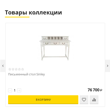
Товары коллекции


Письменный стол Sinley
76 700
−
+
Р
В КОРЗИНУ