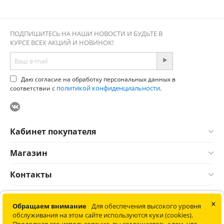
ПОДПИШИТЕСЬ НА НАШИ НОВОСТИ И БУДЬТЕ В
КУРСЕ ВСЕХ АКЦИЙ И НОВИНОК!
Даю согласие на обработку персональных данных в
политикой конфиденциальности
соответствии с
.
Кабинет покупателя
Магазин
Контакты
×
© 2012-2026 Соната. Все права защищены. Информация сайта
Обращаем внимание
Для обеспечения высокого уровня
защищена законом об авторских правах. Не является
обслуживания на этом сайте используются куки (cookies).
публичной офертой.