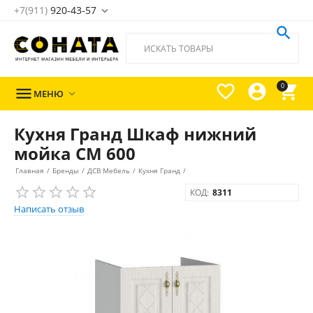
+7(911)
920-43-57





0

МЕНЮ

Кухня Гранд Шкаф нижний
мойка СМ 600
Главная
/
Бренды
/
ДСВ Мебель
/
Кухня Гранд
/
КОД:
8311
Написать отзыв