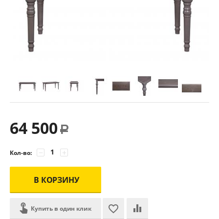
64 500
Р
−
+
Кол-во:
В КОРЗИНУ
Купить в один клик