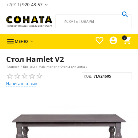
+7(911)
920-43-57





0

МЕНЮ

Стол Hamlet V2
Главная
/
Бренды
/
Mak-interior
/
Столы для дома
/
КОД:
7LV24605
Написать отзыв