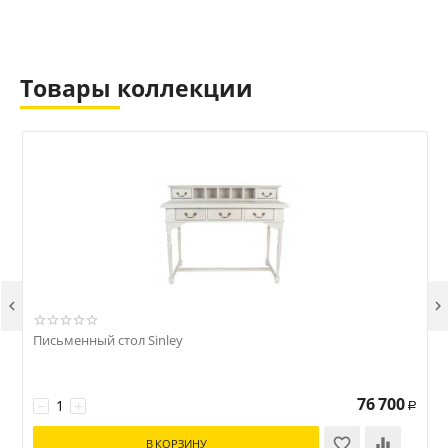
Товары коллекции


Письменный стол Sinley
76 700
−
+
Р
В КОРЗИНУ